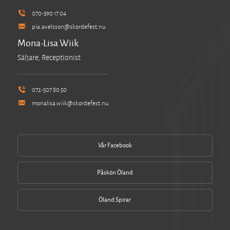
070-390 17 04
pia.axelsson@skordefest.nu
Mona-Lisa Wiik
Säljare, Receptionist
072-507 80 50
monalisa.wiik@skordefest.nu
Vår Facebook
Påskön Öland
Öland Spirar