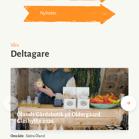
Nyheter
Våra
Deltagare
Ölands Gårdsbutik på Oldergaard
Glashytta 2026
Område:
Södra Öland