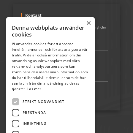
Kontakt
×
Denna webbplats använder
Besöksadress:
Turistbyrån Storgatan 1 387 31 Borgholm
cookies
Epost:
info@skordefest.nu
Vi använder cookies för att anpassa
innehåll, annonser och för att analysera vår
trafik. Vi delar också information om din
Telefon:
072-507 80 50
användning av vår webbplats med våra
reklam- och analyspartners som kan
kombinera den med annan information som
Bankgiro:
5192-4348
du har tillhandahållit dem eller som de har
samlat in från din användning av deras
tjänster.
Läs mer
Swish:
123 222 02 67
STRIKT NÖDVÄNDIGT
PRESTANDA
INRIKTNING