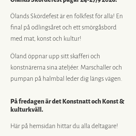
Öländska produkter
Öppen gård
Ölands Skördefest är en folkfest för alla! En
Öppen trädgård
final på odlingsåret och ett smörgåsbord
med mat, konst och kultur!
Öland öppnar upp sitt skafferi och
konstnärerna sina ateljéer. Marschaller och
pumpan på halmbal leder dig längs vägen.
På fredagen är det Konstnatt och Konst &
kulturkväll.
Här på hemsidan hittar du alla deltagare!