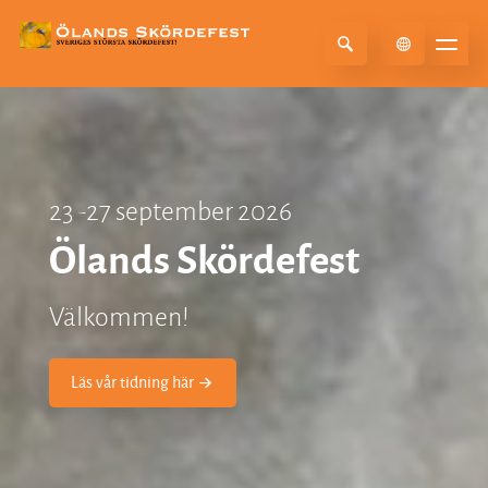
Select Language
▼
23 -27 september 2026
Ölands Skördefest
Välkommen!
Läs vår tidning här