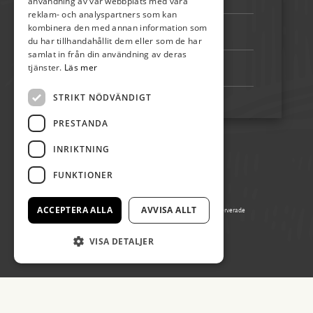
användning av vår webbplats med våra
reklam- och analyspartners som kan
kombinera den med annan information som
Bankgiro:
5192-4348
du har tillhandahållit dem eller som de har
samlat in från din användning av deras
tjänster.
Läs mer
Swish:
123 222 02 67
STRIKT NÖDVÄNDIGT
PRESTANDA
INRIKTNING
FUNKTIONER
ACCEPTERA ALLA
AVVISA ALLT
© Copyright 2026 Ölands Skördefest, alla rättigheter reserverade
Producerad av Gota Media Brand Studio
VISA DETALJER