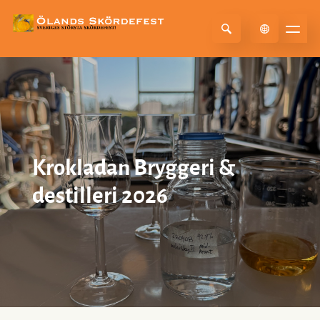
Select Language
▼
Krokladan Bryggeri &
destilleri 2026