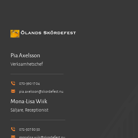
Pia Axelsson
Verksamhetschef
070-390 17 04
pia.axelsson@skordefest.nu
Mona-Lisa Wiik
Säljare, Receptionist
072-507 80 50
monalisa.wiik@skordefest.nu