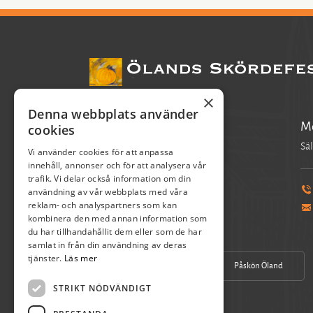
×
Denna webbplats använder
Pia Axelsson
Mo
cookies
Verksamhetschef
Säl
Vi använder cookies för att anpassa
innehåll, annonser och för att analysera vår
trafik. Vi delar också information om din
användning av vår webbplats med våra
070-390 17 04
reklam- och analyspartners som kan
pia.axelsson@skordefest.nu
kombinera den med annan information som
du har tillhandahållit dem eller som de har
samlat in från din användning av deras
tjänster.
Läs mer
Vår Facebook
Påskön Öland
STRIKT NÖDVÄNDIGT