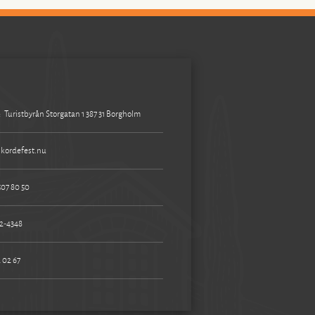
:
Turistbyrån Storgatan 1 387 31 Borgholm
kordefest.nu
507 80 50
2-4348
 02 67