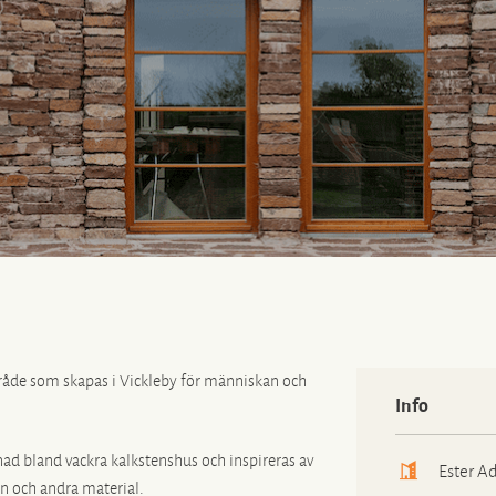
åde som skapas i Vickleby för människan och
Info
d bland vackra kalkstenshus och inspireras av
Ester Ad
en och andra material.