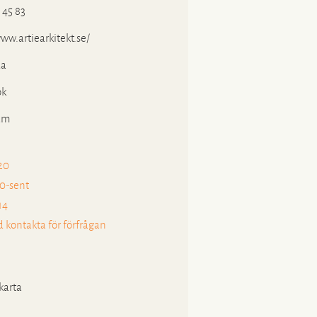
 45 83
ww.artiearkitekt.se/
a
ok
am
-20
10-sent
14
d kontakta för förfrågan
karta