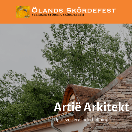
Artië Arkitekt
Upplevelser/Underhållning