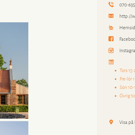
070-635
http://w
Hemsid
Facebo
Instagr
Tors 15
Fre-lör 
Sön 10-
Övrig ti
Visa på 