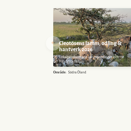
Cleotösens lamm, odling &
hantverk 2026
Lokalproducerade lammprodukter och
handgjorda ljus.
Område:
Södra Öland