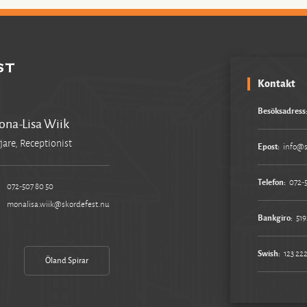
Kontakt
Besöksadress
na-Lisa Wiik
jare, Receptionist
Epost:
info@s
Telefon:
072-
072-507 80 50
monalisa.wiik@skordefest.nu
Bankgiro:
519
Swish:
123 222
Öland Spirar