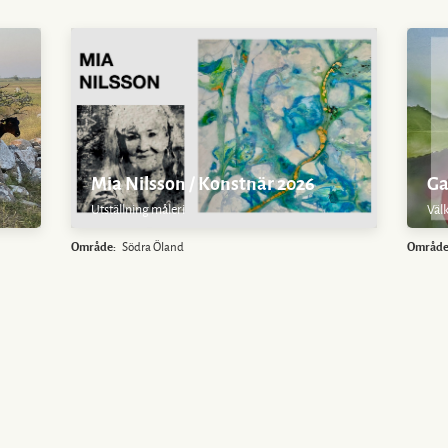
Mia Nilsson / Konstnär 2026
Ga
Utställning måleri
Välk
Område:
Södra Öland
Område