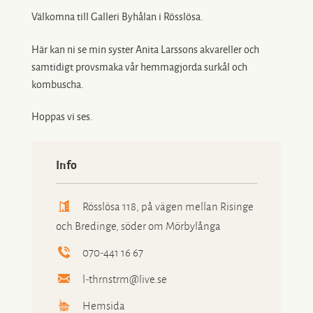
Välkomna till Galleri Byhålan i Rösslösa.
Här kan ni se min syster Anita Larssons akvareller och
samtidigt provsmaka vår hemmagjorda surkål och
kombuscha.
Hoppas vi ses.
Info
Rösslösa 118, på vägen mellan Risinge
och Bredinge, söder om Mörbylånga
070-441 16 67
l-thrnstrm@live.se
Hemsida