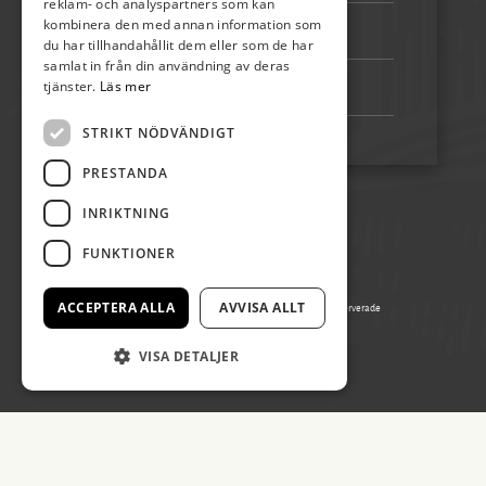
reklam- och analyspartners som kan
kombinera den med annan information som
Bankgiro:
5192-4348
du har tillhandahållit dem eller som de har
samlat in från din användning av deras
tjänster.
Läs mer
Swish:
123 222 02 67
STRIKT NÖDVÄNDIGT
PRESTANDA
INRIKTNING
FUNKTIONER
ACCEPTERA ALLA
AVVISA ALLT
© Copyright 2026 Ölands Skördefest, alla rättigheter reserverade
Producerad av Gota Media Brand Studio
VISA DETALJER