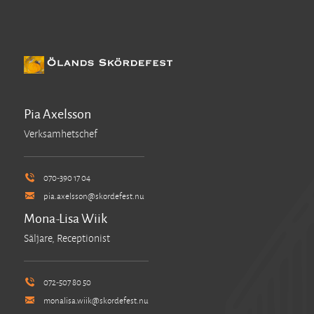
Pia Axelsson
Verksamhetschef
070-390 17 04
pia.axelsson@skordefest.nu
Mona-Lisa Wiik
Säljare, Receptionist
072-507 80 50
monalisa.wiik@skordefest.nu