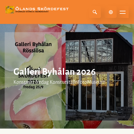
Select Language
▼
Galleri Byhålan 2026
Konstnatt fredag KonstutställnFotoMuseum