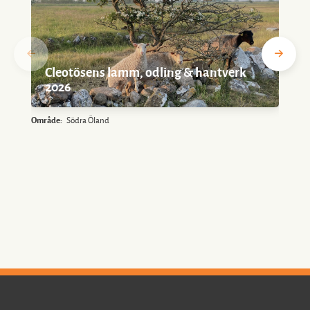
Cleotösens lamm, odling & hantverk
2026
Område:
Södra Öland
O