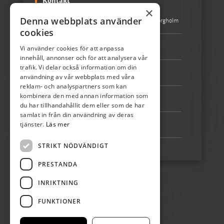
Kontakt
×
Denna webbplats använder
Besöksadress:
Turistbyrån Storgatan 1 387 31 Borgholm
cookies
Epost:
info@skordefest.nu
Vi använder cookies för att anpassa
innehåll, annonser och för att analysera vår
trafik. Vi delar också information om din
Telefon:
072-507 80 50
användning av vår webbplats med våra
reklam- och analyspartners som kan
kombinera den med annan information som
Bankgiro:
5192-4348
du har tillhandahållit dem eller som de har
samlat in från din användning av deras
tjänster.
Läs mer
Swish:
123 222 02 67
STRIKT NÖDVÄNDIGT
PRESTANDA
INRIKTNING
FUNKTIONER