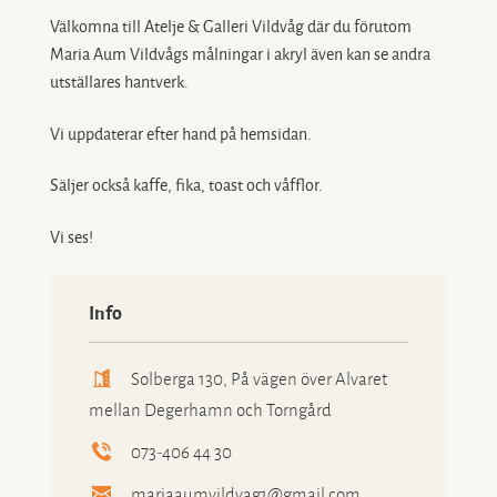
Välkomna till Atelje & Galleri Vildvåg där du förutom
Maria Aum Vildvågs målningar i akryl även kan se andra
utställares hantverk.
Vi uppdaterar efter hand på hemsidan.
Säljer också kaffe, fika, toast och våfflor.
Vi ses!
Info
Solberga 130, På vägen över Alvaret
mellan Degerhamn och Torngård
073-406 44 30
mariaaumvildvag1@gmail.com