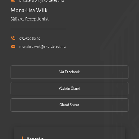
pia.axelsson@skordefest.nu
Mona-Lisa Wiik
Säljare, Receptionist
072-507 80 50
monalisa.wiik@skordefest.nu
Vår Facebook
Påskön Öland
Öland Spirar