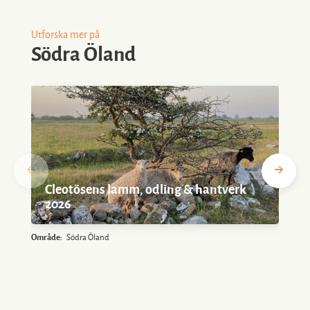
Utforska mer på
Södra Öland
Cleotösens lamm, odling & hantverk
2026
Område:
Södra Öland
O