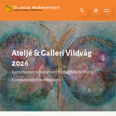
Select Language
▼
Ateljé & Galleri Vildvåg
2026
Konsthantverk Konstnatt fredag Mat & Dryck
KonstutställnFotoMuseum