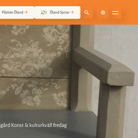
Påskön Öland
Öland Spirar
Select Language
▼
ård Konst & kulturkväll fredag