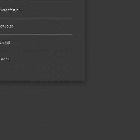
kordefest.nu
507 80 50
2-4348
 02 67