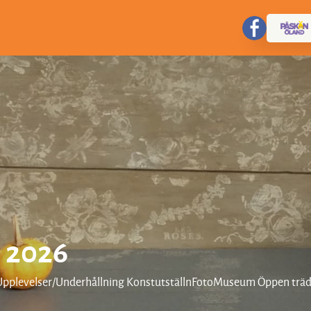
n 2026
 Upplevelser/Underhållning KonstutställnFotoMuseum Öppen trädg