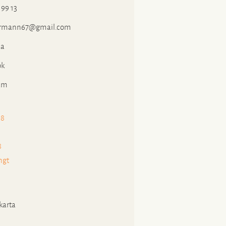
 99 13
ermann67@gmail.com
a
ok
am
18
1
8
ngt
karta