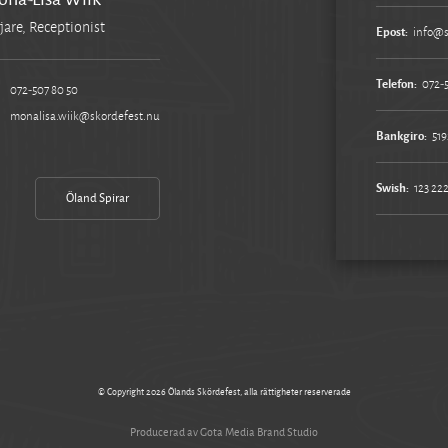
jare, Receptionist
Epost:
info@s
Telefon:
072-
072-507 80 50
monalisa.wiik@skordefest.nu
Bankgiro:
519
Swish:
123 222
Öland Spirar
© Copyright 2026 Ölands Skördefest, alla rättigheter reserverade
Producerad av Gota Media Brand Studio