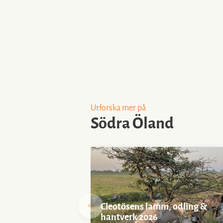
Utforska mer på
Södra Öland
Cleotösens lamm, odling &
hantverk 2026