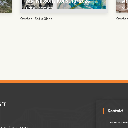
Mia Nilsson / Konstnär 2026
Ar
Utställning måleri
Väl
Område:
Södra Öland
Område
Kontakt
Besöksadress
na-Lisa Wiik