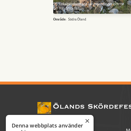
Lokalproducerade lammprodukter och
handgjorda ljus.
Område:
Södra Öland
×
Denna webbplats använder
Pia Axelsson
Mo