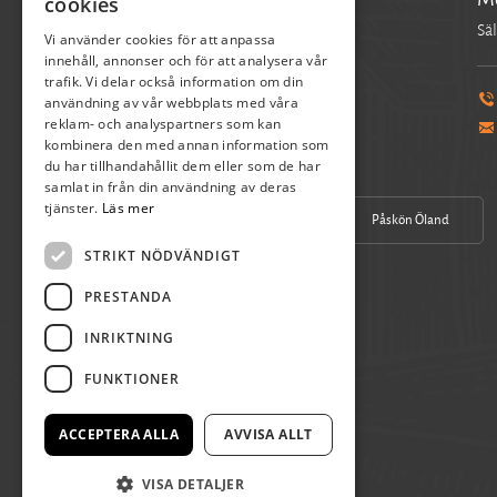
cookies
Verksamhetschef
Säl
Vi använder cookies för att anpassa
innehåll, annonser och för att analysera vår
trafik. Vi delar också information om din
användning av vår webbplats med våra
070-390 17 04
reklam- och analyspartners som kan
pia.axelsson@skordefest.nu
kombinera den med annan information som
du har tillhandahållit dem eller som de har
samlat in från din användning av deras
tjänster.
Läs mer
Vår Facebook
Påskön Öland
STRIKT NÖDVÄNDIGT
PRESTANDA
INRIKTNING
FUNKTIONER
ACCEPTERA ALLA
AVVISA ALLT
VISA DETALJER