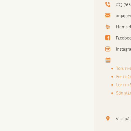
073-766
anjagi
Hemsid
Facebo
Instagr
Tors 11-
Fre 11-2
Lör 11-1
Sön stä
Visa på 