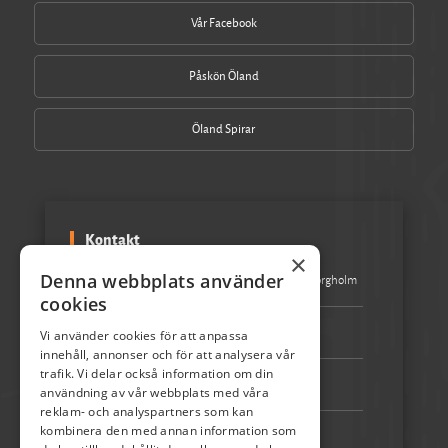
Vår Facebook
Påskön Öland
Öland Spirar
Kontakt
×
Denna webbplats använder
Besöksadress:
Turistbyrån Storgatan 1 387 31 Borgholm
cookies
Epost:
info@skordefest.nu
Vi använder cookies för att anpassa
innehåll, annonser och för att analysera vår
trafik. Vi delar också information om din
Telefon:
072-507 80 50
användning av vår webbplats med våra
reklam- och analyspartners som kan
kombinera den med annan information som
Bankgiro:
5192-4348