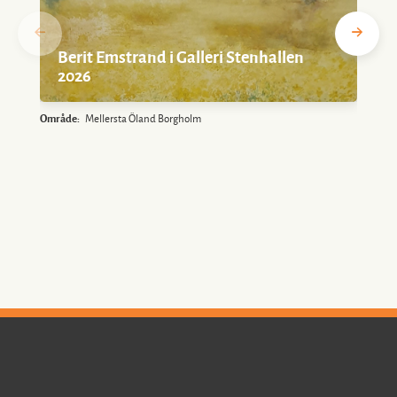
Berit Emstrand i Galleri Stenhallen
2026
Område:
Mellersta Öland Borgholm
O