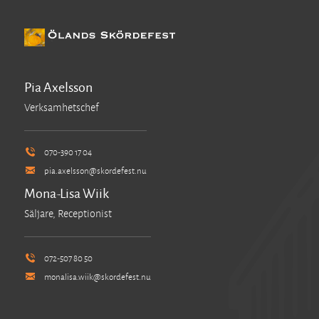
Pia Axelsson
Verksamhetschef
070-390 17 04
pia.axelsson@skordefest.nu
Mona-Lisa Wiik
Säljare, Receptionist
072-507 80 50
monalisa.wiik@skordefest.nu