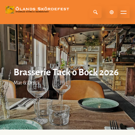
Select Language
▼
Brasserie Tack o Bock 2026
Mat & Dryck