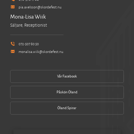
pia.axelsson@skordefest.nu
Mona-Lisa Wiik
Säljare, Receptionist
072-507 80 50
monalisa.wiik@skordefest.nu
Vår Facebook
Påskön Öland
Öland Spirar