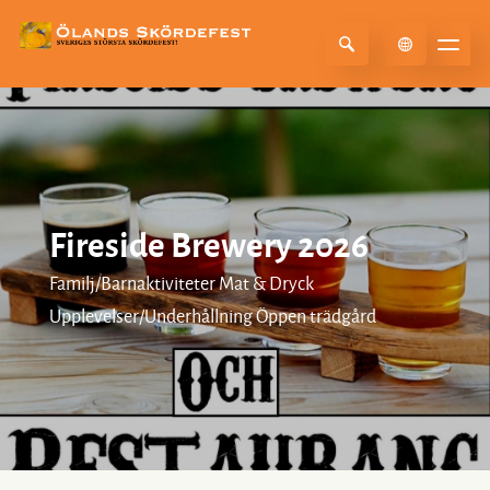
Select Language
▼
Fireside Brewery 2026
Familj/Barnaktiviteter Mat & Dryck
Upplevelser/Underhållning Öppen trädgård