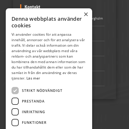
Kontakt
×
Denna webbplats använder
Besöksadress:
Turistbyrån Storgatan 1 387 31 Borgholm
cookies
Epost:
info@skordefest.nu
Vi använder cookies för att anpassa
innehåll, annonser och för att analysera vår
trafik. Vi delar också information om din
Telefon:
072-507 80 50
användning av vår webbplats med våra
reklam- och analyspartners som kan
kombinera den med annan information som
Bankgiro:
5192-4348
du har tillhandahållit dem eller som de har
samlat in från din användning av deras
tjänster.
Läs mer
Swish:
123 222 02 67
STRIKT NÖDVÄNDIGT
PRESTANDA
INRIKTNING
FUNKTIONER