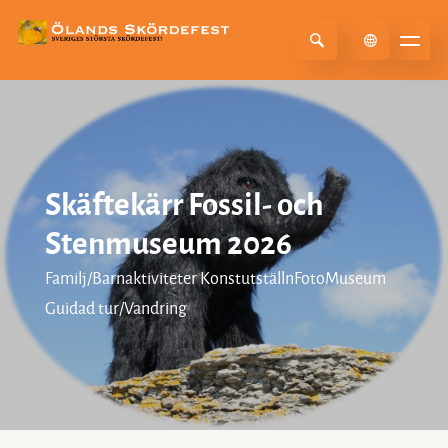
Select Language
▼
Skäftekärr Fossil- och
Stenmuseum 2026
Familj/Barnaktiviteter KonstutställnFotoMuseum
Guidad tur/Vandring