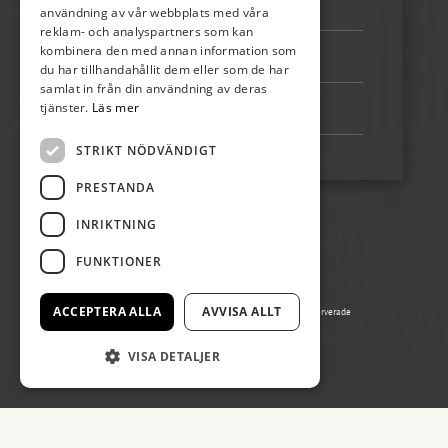
Telefon:
072-507 80 50
användning av vår webbplats med våra
reklam- och analyspartners som kan
kombinera den med annan information som
Bankgiro:
5192-4348
du har tillhandahållit dem eller som de har
samlat in från din användning av deras
tjänster.
Läs mer
Swish:
123 222 02 67
STRIKT NÖDVÄNDIGT
PRESTANDA
INRIKTNING
FUNKTIONER
ACCEPTERA ALLA
AVVISA ALLT
© Copyright 2026 Ölands Skördefest, alla rättigheter reserverade
Producerad av Gota Media Brand Studio
VISA DETALJER