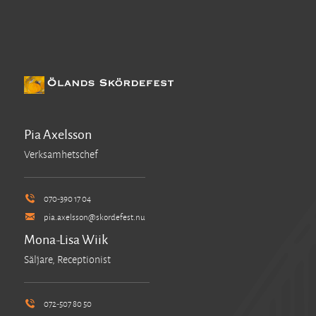
Pia Axelsson
Verksamhetschef
070-390 17 04
pia.axelsson@skordefest.nu
Mona-Lisa Wiik
Säljare, Receptionist
072-507 80 50