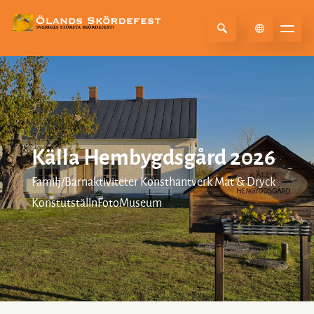
Select Language
▼
Källa Hembygdsgård 2026
Familj/Barnaktiviteter Konsthantverk Mat & Dryck
KonstutställnFotoMuseum