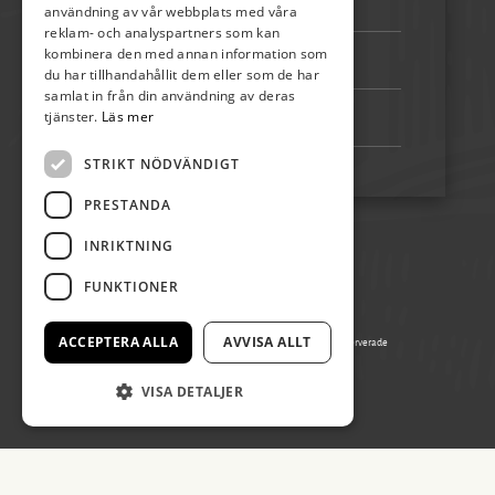
Telefon:
072-507 80 50
användning av vår webbplats med våra
reklam- och analyspartners som kan
kombinera den med annan information som
Bankgiro:
5192-4348
du har tillhandahållit dem eller som de har
samlat in från din användning av deras
tjänster.
Läs mer
Swish:
123 222 02 67
STRIKT NÖDVÄNDIGT
PRESTANDA
INRIKTNING
FUNKTIONER
ACCEPTERA ALLA
AVVISA ALLT
© Copyright 2026 Ölands Skördefest, alla rättigheter reserverade
Producerad av Gota Media Brand Studio
VISA DETALJER