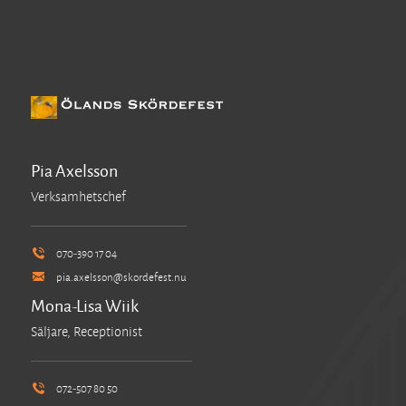
Pia Axelsson
Verksamhetschef
070-390 17 04
pia.axelsson@skordefest.nu
Mona-Lisa Wiik
Säljare, Receptionist
072-507 80 50