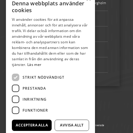
Denna webbplats använder
Besöksadress:
Turistbyrån Storgatan 1 387 31 Borgholm
cookies
Epost:
info@skordefest.nu
Vi använder cookies för att anpassa
innehåll, annonser och för att analysera vår
trafik. Vi delar också information om din
Telefon:
072-507 80 50
användning av vår webbplats med våra
reklam- och analyspartners som kan
kombinera den med annan information som
Bankgiro:
5192-4348
du har tillhandahållit dem eller som de har
samlat in från din användning av deras
tjänster.
Läs mer
Swish:
123 222 02 67
STRIKT NÖDVÄNDIGT
PRESTANDA
INRIKTNING
FUNKTIONER
ACCEPTERA ALLA
AVVISA ALLT
© Copyright 2026 Ölands Skördefest, alla rättigheter reserverade