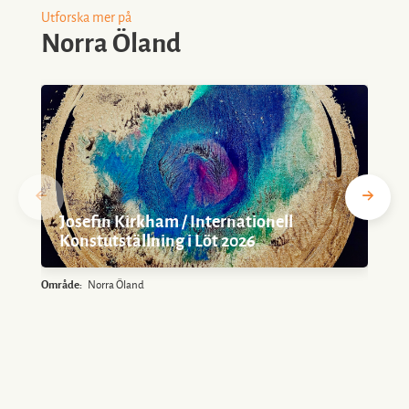
Utforska mer på
Norra Öland
Josefin Kirkham / Internationell
Konstutställning i Löt 2026
Område:
Norra Öland
O