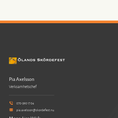
Pia Axelsson
Verksamhetschef
070-390 17 04
pia.axelsson@skordefest.nu