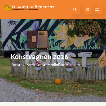
Select Language
▼
Konstvagnen 2026
Konsthantverk KonstutställnFotoMuseum