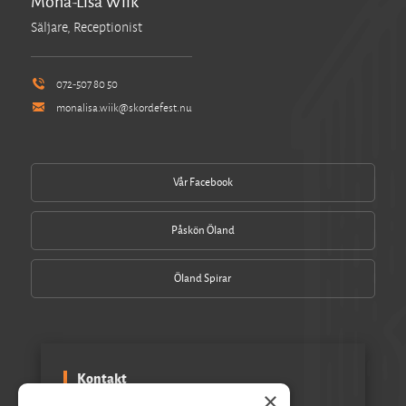
Mona-Lisa Wiik
Säljare, Receptionist
072-507 80 50
monalisa.wiik@skordefest.nu
Vår Facebook
Påskön Öland
Öland Spirar
Kontakt
×