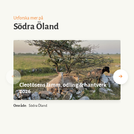
Utforska mer på
Södra Öland
Cleotösens lamm, odling & hantverk
2026
Område:
Södra Öland
O