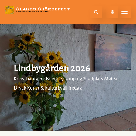
Select Language
▼
Lindbygården 2026
Konsthantverk Boende/Camping/Ställplats Mat &
Dryck Konst & kulturkväll fredag