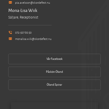
pia.axelsson@skordefest.nu
Mona-Lisa Wiik
Säljare, Receptionist
072-507 80 50
monalisa.wiik@skordefest.nu
Vår Facebook
Påskön Öland
Öland Spirar