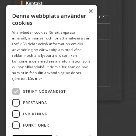
Kontakt
×
Denna webbplats använder
Besöksadress:
Turistbyrån Storgatan 1 387 31 Borgholm
cookies
Epost:
info@skordefest.nu
Vi använder cookies för att anpassa
innehåll, annonser och för att analysera vår
trafik. Vi delar också information om din
Telefon:
072-507 80 50
användning av vår webbplats med våra
reklam- och analyspartners som kan
kombinera den med annan information som
Bankgiro:
5192-4348
du har tillhandahållit dem eller som de har
samlat in från din användning av deras
tjänster.
Läs mer
Swish:
123 222 02 67
STRIKT NÖDVÄNDIGT
PRESTANDA
INRIKTNING
FUNKTIONER