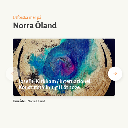
Utforska mer på
Norra Öland
Josefin Kirkham / Internationell
Konstutställning i Löt 2026
Område:
Norra Öland
O