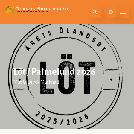
Select Language
▼
Löt / Palmelund 2026
Mat & Dryck Marknad