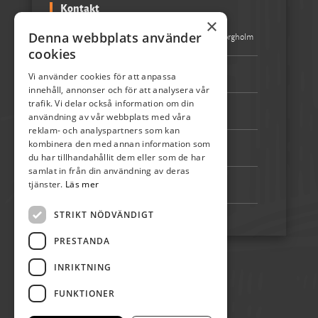
Kontakt
×
Denna webbplats använder
Besöksadress:
Turistbyrån Storgatan 1 387 31 Borgholm
cookies
Epost:
info@skordefest.nu
Vi använder cookies för att anpassa
innehåll, annonser och för att analysera vår
trafik. Vi delar också information om din
Telefon:
072-507 80 50
användning av vår webbplats med våra
reklam- och analyspartners som kan
kombinera den med annan information som
Bankgiro:
5192-4348
du har tillhandahållit dem eller som de har
samlat in från din användning av deras
tjänster.
Läs mer
Swish:
123 222 02 67
STRIKT NÖDVÄNDIGT
PRESTANDA
INRIKTNING
FUNKTIONER