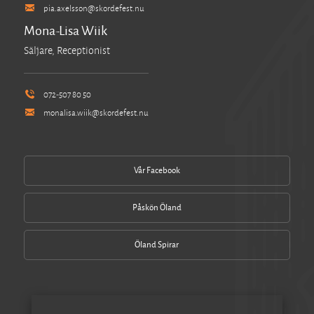
pia.axelsson@skordefest.nu
Mona-Lisa Wiik
Säljare, Receptionist
072-507 80 50
monalisa.wiik@skordefest.nu
Vår Facebook
Påskön Öland
Öland Spirar