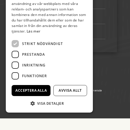
Telefon:
072-507 80 50
användning av vår webbplats med våra
reklam- och analyspartners som kan
kombinera den med annan information som
Bankgiro:
5192-4348
du har tillhandahållit dem eller som de har
samlat in från din användning av deras
tjänster.
Läs mer
Swish:
123 222 02 67
STRIKT NÖDVÄNDIGT
PRESTANDA
INRIKTNING
FUNKTIONER
ACCEPTERA ALLA
AVVISA ALLT
© Copyright 2026 Ölands Skördefest, alla rättigheter reserverade
Producerad av Gota Media Brand Studio
VISA DETALJER