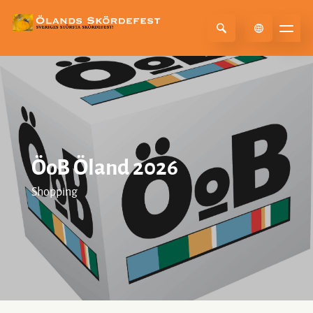
Select Language
▼
ÖoB Öland 2026
Shopping