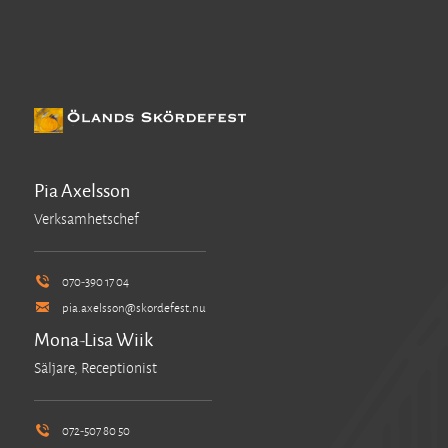
Pia Axelsson
Verksamhetschef
070-390 17 04
pia.axelsson@skordefest.nu
Mona-Lisa Wiik
Säljare, Receptionist
072-507 80 50