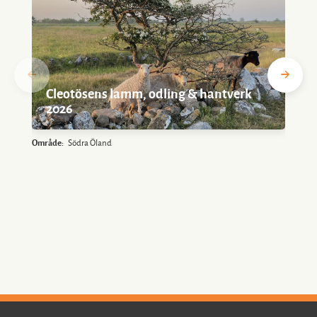
Cleotösens lamm, odling & hantverk
2026
Område:
Södra Öland
O