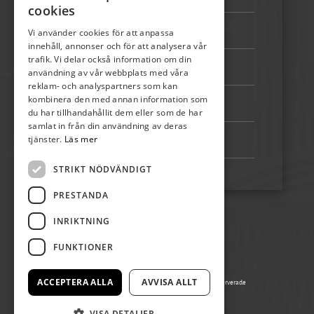
cookies
Epost:
info@skordefest.nu
Vi använder cookies för att anpassa
innehåll, annonser och för att analysera vår
trafik. Vi delar också information om din
Telefon:
072-507 80 50
användning av vår webbplats med våra
reklam- och analyspartners som kan
kombinera den med annan information som
Bankgiro:
5192-4348
du har tillhandahållit dem eller som de har
samlat in från din användning av deras
tjänster.
Läs mer
Swish:
123 222 02 67
STRIKT NÖDVÄNDIGT
PRESTANDA
INRIKTNING
FUNKTIONER
ACCEPTERA ALLA
AVVISA ALLT
© Copyright 2026 Ölands Skördefest, alla rättigheter reserverade
Producerad av Gota Media Brand Studio
VISA DETALJER