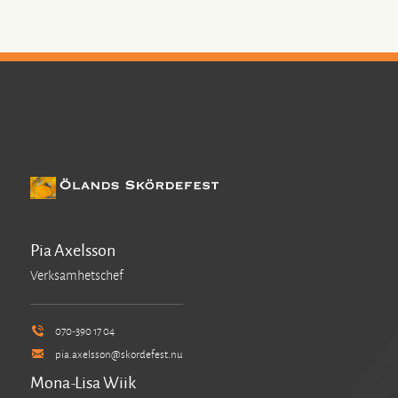
Pia Axelsson
Verksamhetschef
070-390 17 04
pia.axelsson@skordefest.nu
Mona-Lisa Wiik