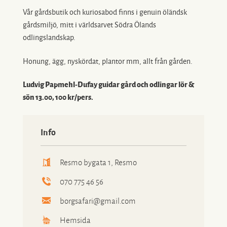
Vår gårdsbutik och kuriosabod finns i genuin öländsk
gårdsmiljö, mitt i världsarvet Södra Ölands
odlingslandskap.
Honung, ägg, nyskördat, plantor mm, allt från gården.
Ludvig Papmehl-Dufay guidar gård och odlingar lör &
sön 13.00, 100 kr/pers.
Info
Resmo bygata 1, Resmo
070 775 46 56
borgsafari@gmail.com
Hemsida