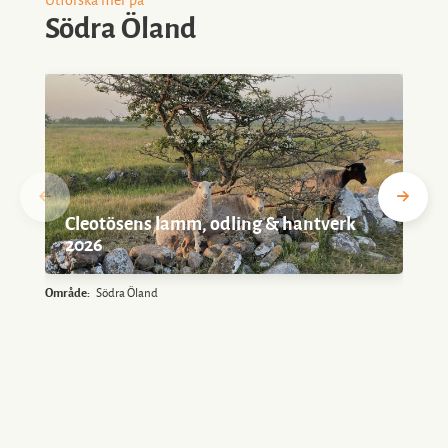
Utforska mer på
Södra Öland
Cleotösens lamm, odling & hantverk
2026
Område:
Södra Öland
O