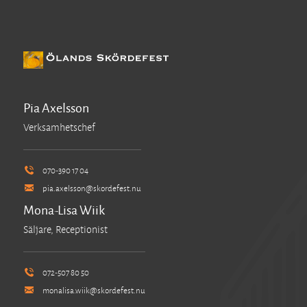
Pia Axelsson
Verksamhetschef
070-390 17 04
pia.axelsson@skordefest.nu
Mona-Lisa Wiik
Säljare, Receptionist
072-507 80 50
monalisa.wiik@skordefest.nu