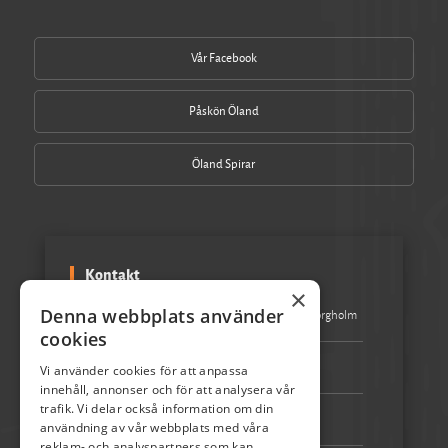
Vår Facebook
Påskön Öland
Öland Spirar
Kontakt
×
Denna webbplats använder
Besöksadress:
Turistbyrån Storgatan 1 387 31 Borgholm
cookies
Epost:
info@skordefest.nu
Vi använder cookies för att anpassa
innehåll, annonser och för att analysera vår
trafik. Vi delar också information om din
Telefon:
072-507 80 50
användning av vår webbplats med våra
reklam- och analyspartners som kan