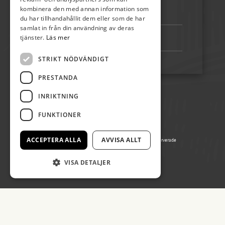
kombinera den med annan information som
Bankgiro:
5192-4348
du har tillhandahållit dem eller som de har
samlat in från din användning av deras
tjänster.
Läs mer
Swish:
123 222 02 67
STRIKT NÖDVÄNDIGT
PRESTANDA
INRIKTNING
FUNKTIONER
ACCEPTERA ALLA
AVVISA ALLT
© Copyright 2026 Ölands Skördefest, alla rättigheter reserverade
Producerad av Gota Media Brand Studio
VISA DETALJER