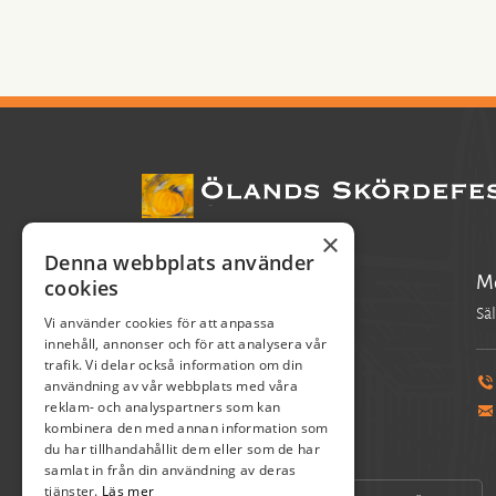
×
Denna webbplats använder
Pia Axelsson
Mo
cookies
Verksamhetschef
Säl
Vi använder cookies för att anpassa
innehåll, annonser och för att analysera vår
trafik. Vi delar också information om din
användning av vår webbplats med våra
070-390 17 04
reklam- och analyspartners som kan
pia.axelsson@skordefest.nu
kombinera den med annan information som
du har tillhandahållit dem eller som de har
samlat in från din användning av deras
tjänster.
Läs mer