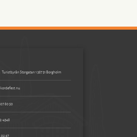
:
Turistbyrån Storgatan 1 387 31 Borgholm
kordefest.nu
507 80 50
2-4348
 02 67