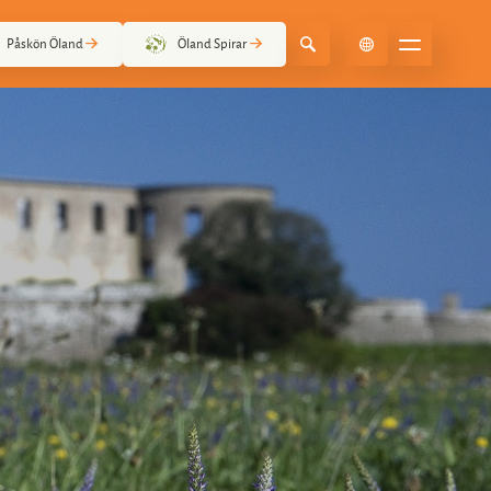
Påskön Öland
Öland Spirar
Select Language
▼