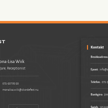
Kontakt
Besöksadress
na-Lisa Wiik
jare, Receptionist
Epost:
info@s
Telefon:
072-
072-507 80 50
monalisa.wiik@skordefest.nu
Bankgiro:
519
Swish:
123 222