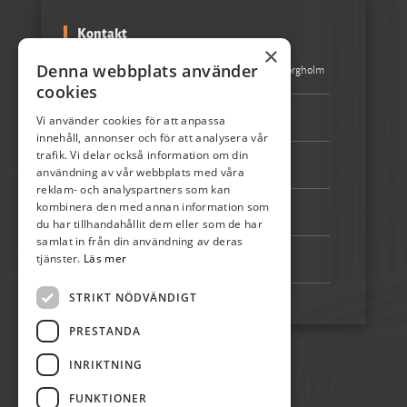
Kontakt
×
Denna webbplats använder
Besöksadress:
Turistbyrån Storgatan 1 387 31 Borgholm
cookies
Epost:
info@skordefest.nu
Vi använder cookies för att anpassa
innehåll, annonser och för att analysera vår
trafik. Vi delar också information om din
Telefon:
072-507 80 50
användning av vår webbplats med våra
reklam- och analyspartners som kan
kombinera den med annan information som
Bankgiro:
5192-4348
du har tillhandahållit dem eller som de har
samlat in från din användning av deras
tjänster.
Läs mer
Swish:
123 222 02 67
STRIKT NÖDVÄNDIGT
PRESTANDA
INRIKTNING
FUNKTIONER