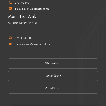
070-390 17 04
pia.axelsson@skordefest.nu
Mona-Lisa Wiik
Säljare, Receptionist
072-507 80 50
monalisa.wiik@skordefest.nu
Vår Facebook
Påskön Öland
Öland Spirar