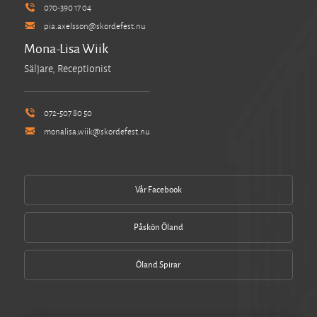
070-390 17 04
pia.axelsson@skordefest.nu
Mona-Lisa Wiik
Säljare, Receptionist
072-507 80 50
monalisa.wiik@skordefest.nu
Vår Facebook
Påskön Öland
Öland Spirar