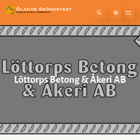
Select Language
▼
Löttorps Betong & Åkeri AB