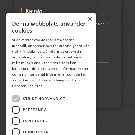
Kontakt
×
Denna webbplats använder
Besöksadress:
Turistbyrån Storgatan 1 387 31 Borgholm
cookies
Epost:
info@skordefest.nu
Vi använder cookies för att anpassa
innehåll, annonser och för att analysera vår
trafik. Vi delar också information om din
Telefon:
072-507 80 50
användning av vår webbplats med våra
reklam- och analyspartners som kan
kombinera den med annan information som
Bankgiro:
5192-4348
du har tillhandahållit dem eller som de har
samlat in från din användning av deras
tjänster.
Läs mer
Swish:
123 222 02 67
STRIKT NÖDVÄNDIGT
PRESTANDA
INRIKTNING
FUNKTIONER