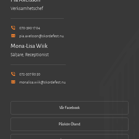
Verksamhetschef
070-390 17 04
pia.axelsson@skordefest.nu
Mona-Lisa Wiik
Säljare, Receptionist
072-507 80 50
monalisa.wiik@skordefest.nu
Vår Facebook
Påskön Öland