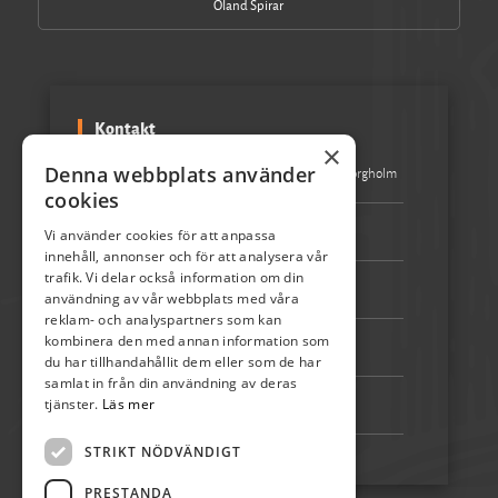
Öland Spirar
Kontakt
×
Denna webbplats använder
Besöksadress:
Turistbyrån Storgatan 1 387 31 Borgholm
cookies
Epost:
info@skordefest.nu
Vi använder cookies för att anpassa
innehåll, annonser och för att analysera vår
trafik. Vi delar också information om din
Telefon:
072-507 80 50
användning av vår webbplats med våra
reklam- och analyspartners som kan
kombinera den med annan information som
Bankgiro:
5192-4348
du har tillhandahållit dem eller som de har
samlat in från din användning av deras
tjänster.
Läs mer
Swish:
123 222 02 67
STRIKT NÖDVÄNDIGT
PRESTANDA