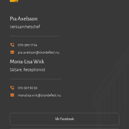
Öppen trädgård
Pia Axelsson
Verksamhetschef
070-390 17 04
pia.axelsson@skordefest.nu
Mona-Lisa Wiik
Säljare, Receptionist
072-507 80 50
monalisa.wiik@skordefest.nu
Vår Facebook