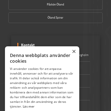
Påskön Öland
Öland Spirar
Kontakt
×
Denna webbplats använder
Besöksadress:
Turistbyrån Storgatan 1 387 31 Borgholm
cookies
Epost:
info@skordefest.nu
Vi använder cookies för att anpassa
innehåll, annonser och för att analysera vår
trafik. Vi delar också information om din
Telefon:
072-507 80 50
användning av vår webbplats med våra
reklam- och analyspartners som kan
kombinera den med annan information som
Bankgiro:
5192-4348
du har tillhandahållit dem eller som de har
samlat in från din användning av deras
tjänster.
Läs mer
Swish:
123 222 02 67